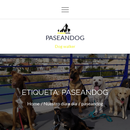
Skip
to
content
PASEANDOG
Dog walker
ETIQUETA:
PASEANDOG
Home
Nuestro día a día
paseandog