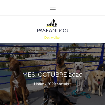
Skip
to
content
PASEANDOG
Dog walker
MES:
OCTUBRE 2020
Home
2020
octubre