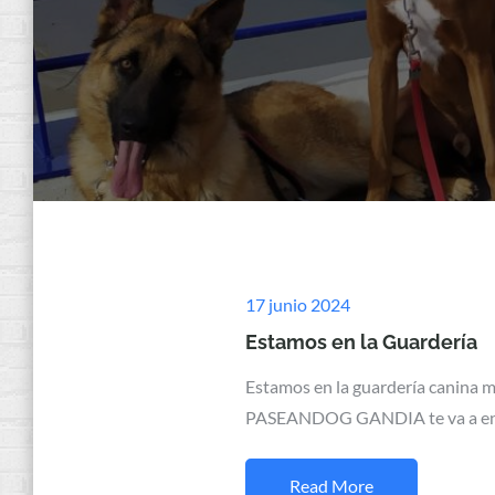
Posted
17 junio 2024
on
Estamos en la Guardería
Estamos en la guardería canina 
PASEANDOG GANDIA te va a en
Read More