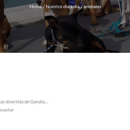
Home
Nuestro día a día
animales
mas divertida de Gandía…
cantar